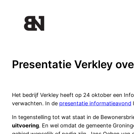
Ga
naar
de
inhoud
Presentatie Verkley over
Het bedrijf Verkley heeft op 24 oktober een In
verwachten. In de
presentatie informatieavond
In tegenstelling tot wat staat in de Bewonersbr
uitvoering
. En wel omdat de gemeente Groninge
gebied wenselijk of nodig zijn. Jans Oeben van