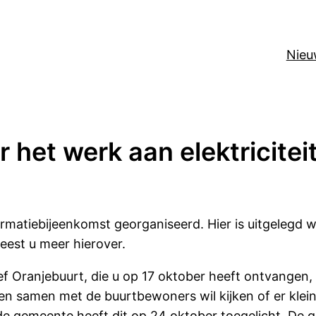
Nieu
 het werk aan elektricitei
formatiebijeenkomst georganiseerd. Hier is uitgeleg
leest u meer hierover.
ief Oranjebuurt, die u op 17 oktober heeft ontvangen,
n samen met de buurtbewoners wil kijken of er klein
 de gemeente heeft dit op 24 oktober toegelicht. D