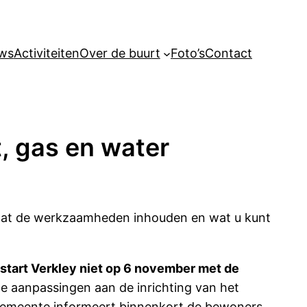
ws
Activiteiten
Over de buurt
Foto’s
Contact
t, gas en water
d wat de werkzaamheden inhouden en wat u kunt
start Verkley niet op 6 november met de
e aanpassingen aan de inrichting van het
e gemeente informeert binnenkort de bewoners