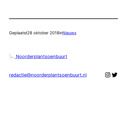
Geplaatst
28 oktober 2018
in
Nieuws
Noorderplantsoenbuurt
Instag
Twit
redactie@noorderplantsoenbuurt.nl