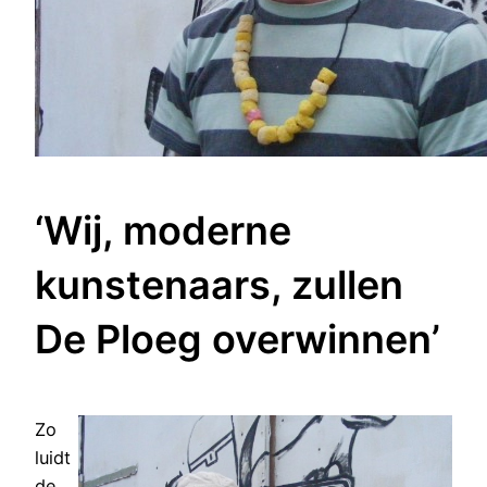
‘Wij, moderne
kunstenaars, zullen
De Ploeg overwinnen’
Zo
luidt
de