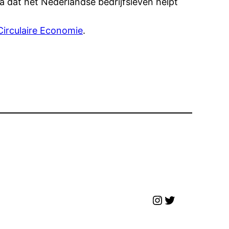
ma dat het Nederlandse bedrijfsleven helpt
irculaire Economie
.
Instagram
Twitter