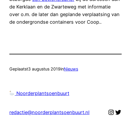
de Kerklaan en de Zwarteweg met informatie
over o.m. de later dan geplande verplaatsing van
de ondergrondse containers voor Coop..
Geplaatst
3 augustus 2019
in
Nieuws
Noorderplantsoenbuurt
Instag
Twit
redactie@noorderplantsoenbuurt.nl