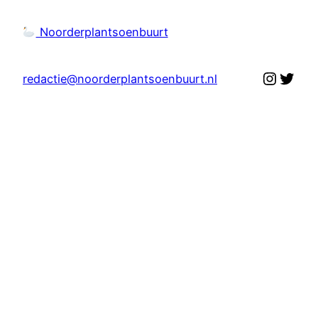
Noorderplantsoenbuurt
Instag
Twit
redactie@noorderplantsoenbuurt.nl