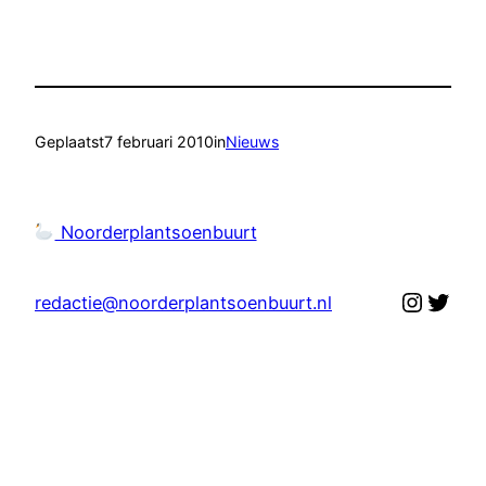
Geplaatst
7 februari 2010
in
Nieuws
Noorderplantsoenbuurt
Instag
Twit
redactie@noorderplantsoenbuurt.nl