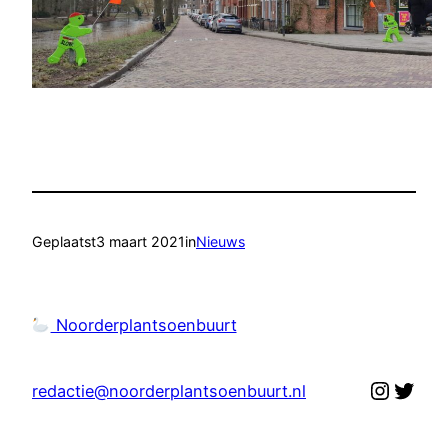
Geplaatst
3 maart 2021
in
Nieuws
Noorderplantsoenbuurt
Instag
Twit
redactie@noorderplantsoenbuurt.nl