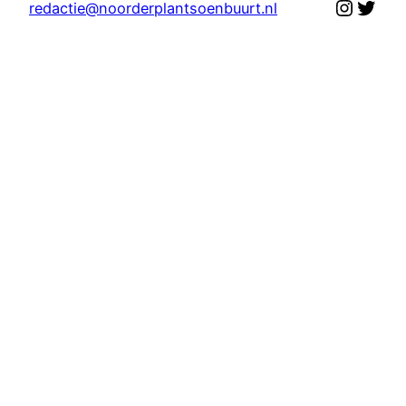
Instag
Twit
redactie@noorderplantsoenbuurt.nl