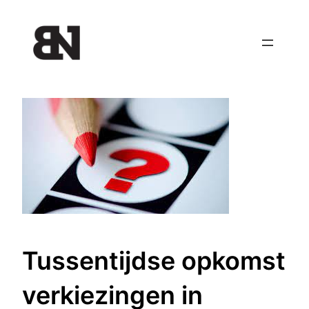
Ga
naar
de
inhoud
Tussentijdse opkomst
verkiezingen in