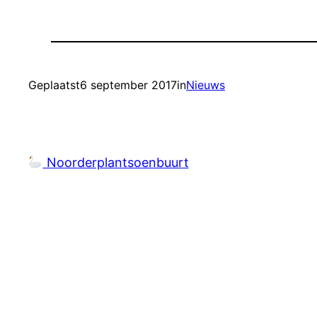
Geplaatst
6 september 2017
in
Nieuws
Noorderplantsoenbuurt