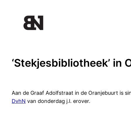
Ga
naar
de
inhoud
‘Stekjesbibliotheek’ in
Aan de Graaf Adolfstraat in de Oranjebuurt is si
DvhN
van donderdag j.l. erover.