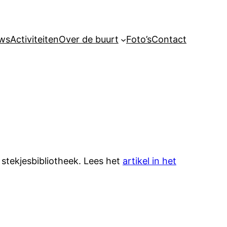
ws
Activiteiten
Over de buurt
Foto’s
Contact
 stekjesbibliotheek. Lees het
artikel in het