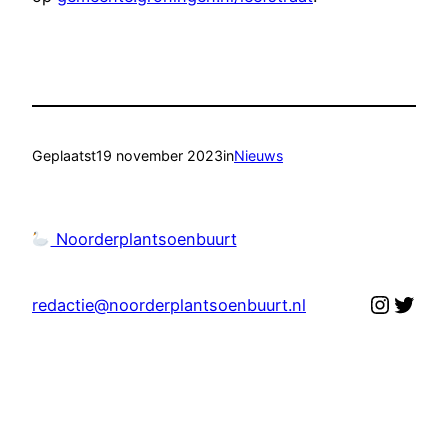
Geplaatst
19 november 2023
in
Nieuws
Noorderplantsoenbuurt
Instag
Twit
redactie@noorderplantsoenbuurt.nl