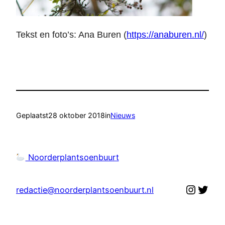
Tekst en foto’s: Ana Buren (
https://anaburen.nl/
)
Geplaatst
28 oktober 2018
in
Nieuws
Noorderplantsoenbuurt
Instag
Twit
redactie@noorderplantsoenbuurt.nl