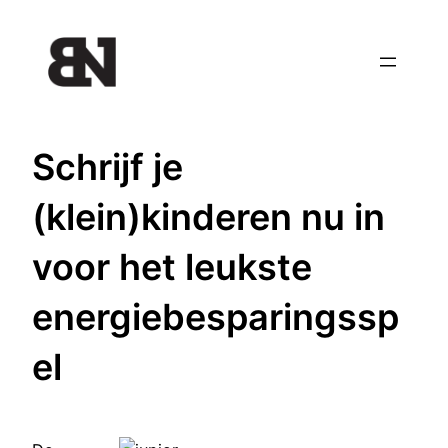
Ga
naar
de
inhoud
Schrijf je
(klein)kinderen nu in
voor het leukste
energiebesparingssp
el