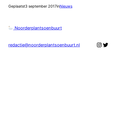
Geplaatst
3 september 2017
in
Nieuws
Noorderplantsoenbuurt
Instag
Twit
redactie@noorderplantsoenbuurt.nl