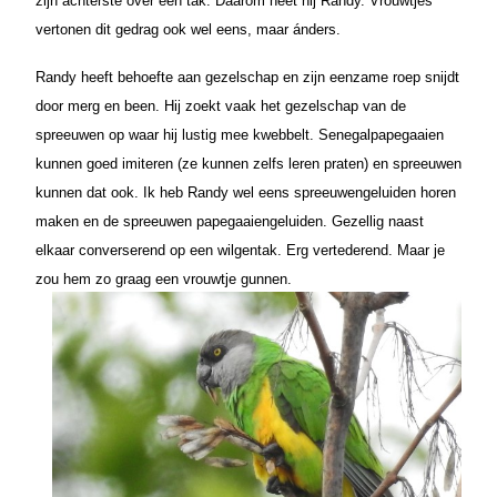
zijn achterste over een tak. Daarom heet hij Randy. Vrouwtjes
vertonen dit gedrag ook wel eens, maar ánders.
Randy heeft behoefte aan gezelschap en zijn eenzame roep snijdt
door merg en been. Hij zoekt vaak het gezelschap van de
spreeuwen op waar hij lustig mee kwebbelt.
Senegalpapegaaien
kunnen goed imiteren (ze kunnen zelfs leren praten) en spreeuwen
kunnen dat ook. Ik heb Randy wel eens spreeuwengeluiden horen
maken en de spreeuwen papegaaiengeluiden. Gezellig naast
elkaar converserend op een wilgentak. Erg vertederend. Maar je
zou hem zo graag een vrouwtje gunnen.