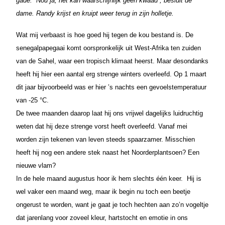
gade. “Nou ja, het kan waarschijnlijk geen kwaad”, besluit de
dame. Randy krijst en kruipt weer terug in zijn holletje.
Wat mij verbaast is hoe goed hij tegen de kou bestand is. De
s
enegalpapegaai komt oorspronkelijk uit West-Afrika ten zuiden
van de Sahel, waar een tropisch klimaat heerst. Maar desondanks
heeft hij hier een aantal erg strenge winters overleefd. Op 1 maart
dit jaar bijvoorbeeld was er hier ’s nachts een gevoelstemperatuur
van -25 °C.
De twee maanden daarop laat hij ons vrijwel dagelijks luidruchtig
weten dat hij deze strenge vorst heeft overleefd. Vanaf mei
worden zijn tekenen van leven steeds spaarzamer. Misschien
heeft hij nog een andere stek naast het Noorderplantsoen? Een
nieuwe vlam?
In de hele maand augustus hoor ik hem slechts één keer. Hij is
wel vaker een maand weg, maar ik begin nu toch een beetje
ongerust te worden, want je gaat je toch hechten aan zo’n vogeltje
dat jarenlang voor zoveel kleur, hartstocht en emotie in ons