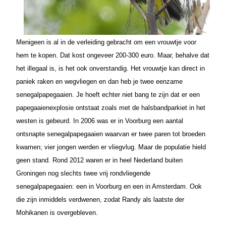
Menigeen is al in de verleiding gebracht om een vrouwtje voor
hem te kopen. Dat kost ongeveer 200-300 euro. Maar, behalve dat
het illegaal is, is het ook onverstandig. Het vrouwtje kan direct in
paniek raken en wegvliegen en dan heb je twee eenzame
senegalpapegaaien. Je hoeft echter niet bang te zijn dat er een
papegaaienexplosie ontstaat zoals met de halsbandparkiet in het
westen is gebeurd. In 2006 was er in Voorburg een aantal
ontsnapte senegalpapegaaien waarvan er twee paren tot broeden
kwamen; vier jongen werden er vliegvlug. Maar de populatie hield
geen stand. Rond 2012 waren er in heel Nederland buiten
Groningen nog slechts twee vrij rondvliegende
senegalpapegaaien: een in Voorburg en een in Amsterdam. Ook
die zijn inmiddels verdwenen, zodat Randy als laatste der
Mohikanen is overgebleven.