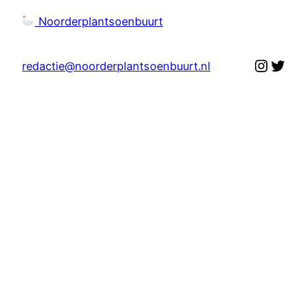
Noorderplantsoenbuurt
Instag
Twit
redactie@noorderplantsoenbuurt.nl