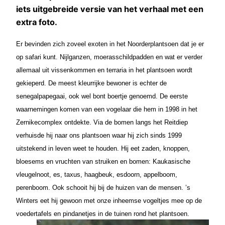
iets uitgebreide versie van het verhaal met een
extra foto.
Er bevinden zich zoveel exoten in het Noorderplantsoen dat je er
op safari kunt. Nijlganzen, moerasschildpadden en wat er verder
allemaal uit vissenkommen en terraria in het plantsoen wordt
gekieperd. De meest kleurrijke bewoner is echter de
senegalpapegaai, ook wel bont boertje genoemd. De eerste
waarnemingen komen van een vogelaar die hem in 1998 in het
Zernikecomplex ontdekte. Via de bomen langs het Reitdiep
verhuisde hij naar ons plantsoen waar hij zich sinds 1999
uitstekend in leven weet te houden. Hij eet zaden, knoppen,
bloesems en vruchten van struiken en bomen: Kaukasische
vleugelnoot, es, taxus, haagbeuk, esdoorn, appelboom,
perenboom. Ook schooit hij bij de huizen van de mensen. ’s
Winters eet hij gewoon met onze inheemse vogeltjes mee op de
voedertafels en pindanetjes in de tuinen rond het plantsoen.