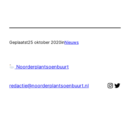
Geplaatst
25 oktober 2020
in
Nieuws
Noorderplantsoenbuurt
Instag
Twit
redactie@noorderplantsoenbuurt.nl