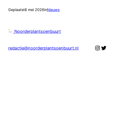
Geplaatst
8 mei 2026
in
Nieuws
Noorderplantsoenbuurt
Instag
Twit
redactie@noorderplantsoenbuurt.nl