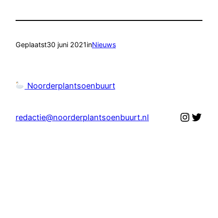
Geplaatst
30 juni 2021
in
Nieuws
Noorderplantsoenbuurt
Instag
Twit
redactie@noorderplantsoenbuurt.nl