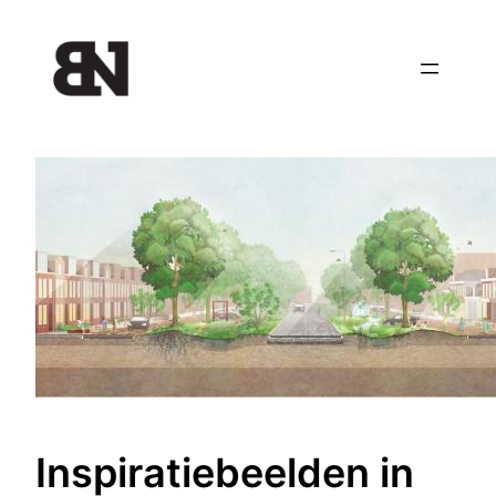
Ga
naar
de
inhoud
Inspiratiebeelden in