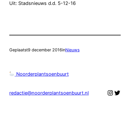
Uit: Stadsnieuws d.d. 5-12-16
Geplaatst
9 december 2016
in
Nieuws
Noorderplantsoenbuurt
Instag
Twit
redactie@noorderplantsoenbuurt.nl