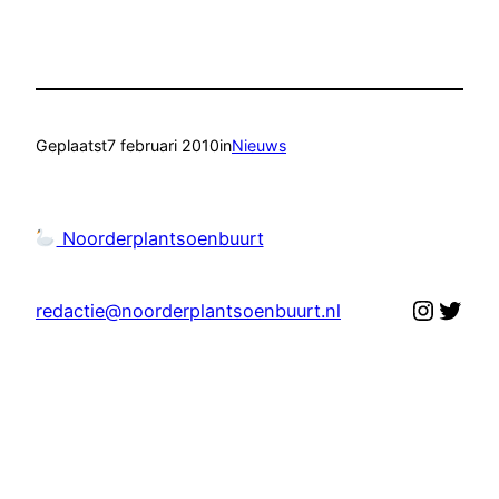
Geplaatst
7 februari 2010
in
Nieuws
Noorderplantsoenbuurt
Instag
Twit
redactie@noorderplantsoenbuurt.nl