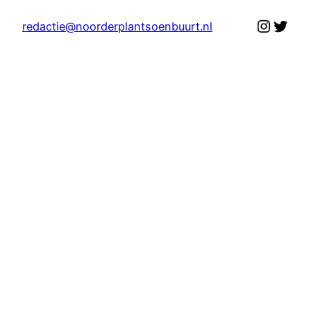
Instag
Twit
redactie@noorderplantsoenbuurt.nl