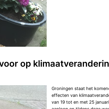
 voor op klimaatveranderi
Groningen staat het komend
effecten van klimaatverand
van 19 tot en met 25 januari
aanloop en tijdens deze wee