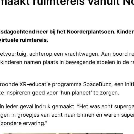
maakt ruimtereis vanuit N
dinsdagochtend neer bij het Noorderplantsoen. Kin
irtuele ruimtereis.
raketvoertuig, achterop een vrachtwagen. Aan boord 
 De kinderen namen plaats in bewegende stoelen in de
ekroonde XR-educatie programma SpaceBuzz, een init
e inspireren goed voor ‘hun planeet’ te zorgen.
 in ieder geval indruk gemaakt. “Het was echt superga
gen in groepjes van acht naar binnen en waren supe
jzondere ervaring.”