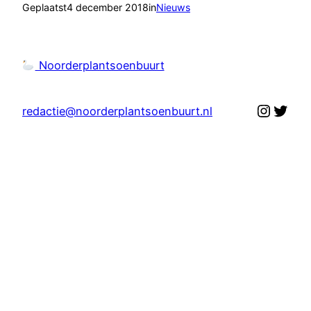
Geplaatst
4 december 2018
in
Nieuws
Noorderplantsoenbuurt
Instag
Twit
redactie@noorderplantsoenbuurt.nl