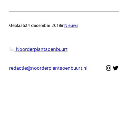
Geplaatst
4 december 2018
in
Nieuws
Noorderplantsoenbuurt
Instag
Twit
redactie@noorderplantsoenbuurt.nl