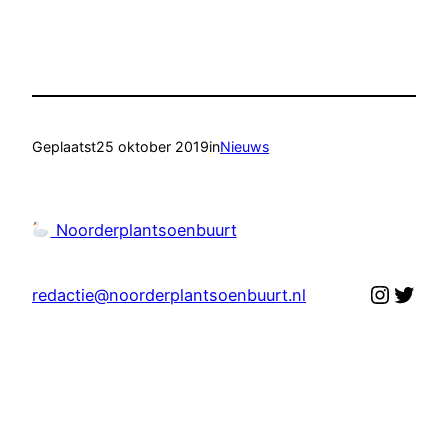
Geplaatst
25 oktober 2019
in
Nieuws
Noorderplantsoenbuurt
Instag
Twit
redactie@noorderplantsoenbuurt.nl