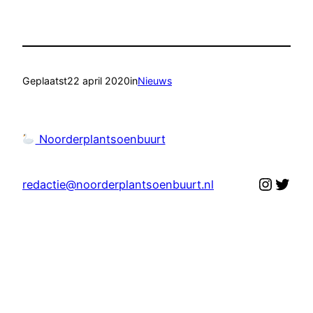
Geplaatst
22 april 2020
in
Nieuws
Noorderplantsoenbuurt
Instag
Twit
redactie@noorderplantsoenbuurt.nl