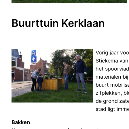
Buurttuin Kerklaan
Vorig jaar vo
Stiekema van 
het spoorviad
materialen bi
buurt mobilis
zitplekken, b
de grond zate
stad ligt imm
Bakken