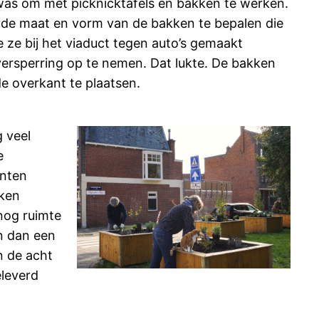
as om met picknicktafels en bakken te werken.
de maat en vorm van de bakken te bepalen die
ze bij het viaduct tegen auto’s gemaakt
versperring op te nemen. Dat lukte. De bakken
e overkant te plaatsen.
g veel
e
anten
kken
 nog ruimte
n dan een
n de acht
eleverd