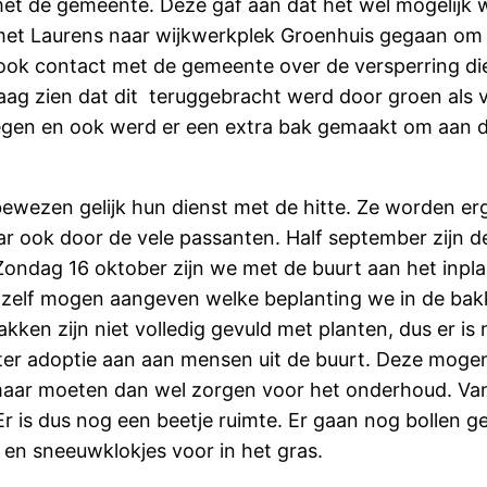
t de gemeente. Deze gaf aan dat het wel mogelijk w
et Laurens naar wijkwerkplek Groenhuis gegaan om 
k contact met de gemeente over de versperring die 
raag zien dat dit teruggebracht werd door groen als 
egen en ook werd er een extra bak gemaakt om aan d
bewezen gelijk hun dienst met de hitte. Ze worden er
aar ook door de vele passanten. Half september zijn d
ondag 16 oktober zijn we met de buurt aan het inpl
e zelf mogen aangeven welke beplanting we in de ba
akken zijn niet volledig gevuld met planten, dus er is
ter adoptie aan aan mensen uit de buurt. Deze moge
 maar moeten dan wel zorgen voor het onderhoud. Va
Er is dus nog een beetje ruimte. Er gaan nog bollen g
en sneeuwklokjes voor in het gras.