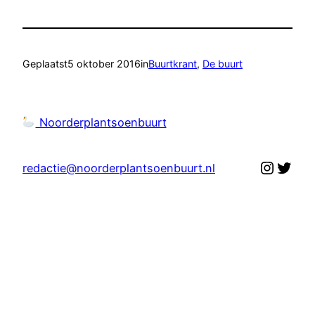
Geplaatst
5 oktober 2016
in
Buurtkrant
, 
De buurt
Noorderplantsoenbuurt
Instag
Twit
redactie@noorderplantsoenbuurt.nl