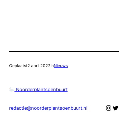
Geplaatst
2 april 2022
in
Nieuws
Noorderplantsoenbuurt
Instag
Twit
redactie@noorderplantsoenbuurt.nl