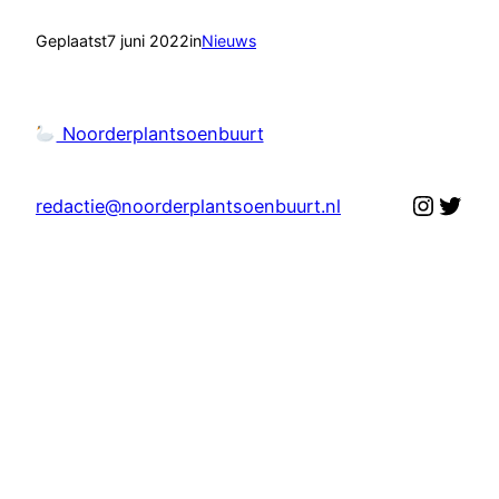
Geplaatst
7 juni 2022
in
Nieuws
Noorderplantsoenbuurt
Instag
Twit
redactie@noorderplantsoenbuurt.nl