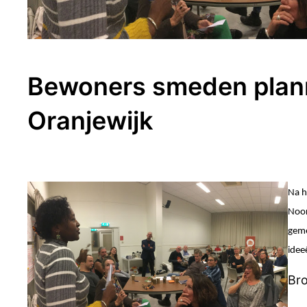
Bewoners smeden plann
Oranjewijk
Na h
Noor
geme
idee
Bro