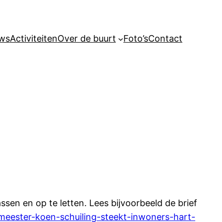
ws
Activiteiten
Over de buurt
Foto’s
Contact
en en op te letten. Lees bijvoorbeeld de brief
meester-koen-schuiling-steekt-inwoners-hart-