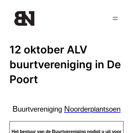
Ga
naar
de
inhoud
12 oktober ALV
buurtvereniging in De
Poort
B
N
uurtvereniging
oorderplantsoen
Het bestuur van de Buurtvereniging nodigt u uit voor